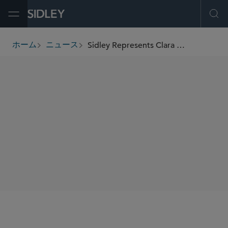
Open Menu
Ope
Sidley Represents Clara Vista Partners and Portman Holdings in Its Majority Investment in Ipswich Town Football Club
ホーム
ニュース
breadcrumbs
SHARE