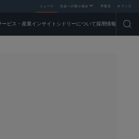
ニュース
社会への取り組み
卒業生
オフィス
サービス・産業
インサイト
シドリーについて
採用情報
Open
SHARE