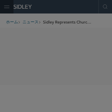
Open Menu
Ope
Sidley Represents Churchill Downs in Its Acquisition of Preakness Intellectual Property Rights
ホーム
ニュース
breadcrumbs
SHARE