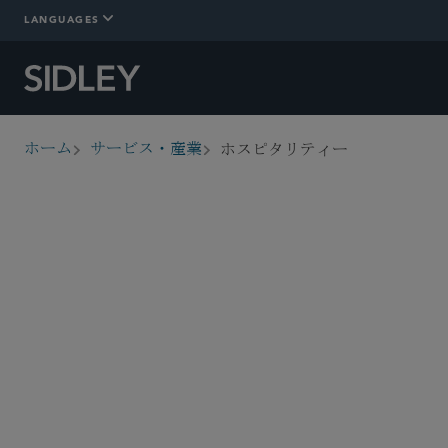
LANGUAGES
ホスピタリティー
ホーム
サービス・産業
breadcrumbs
概要
詳細情報
Who We Are