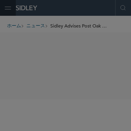
Open Menu
Ope
Sidley Advises Post Oak Energy Capital on Sale of NGNV and Quantent’s Haynesville Assets
ホーム
ニュース
breadcrumbs
SHARE