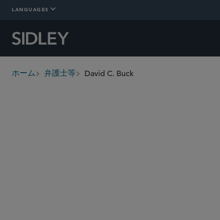
LANGUAGES
David C. Buck
ホーム
弁護士等
breadcrumbs
dbuck
@sidley.com