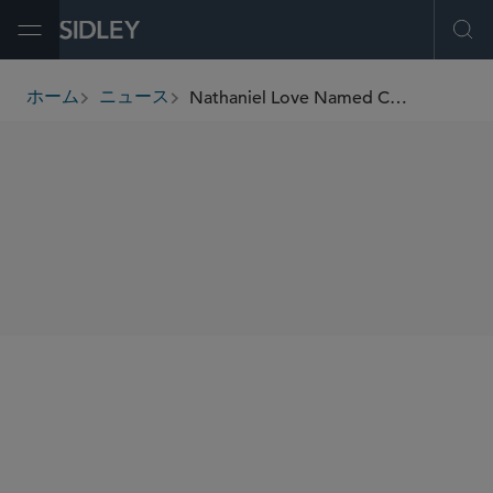
Open Menu
Ope
Nathaniel Love Named Chair of Chicago Pro Bono Committee
ホーム
ニュース
breadcrumbs
SHARE