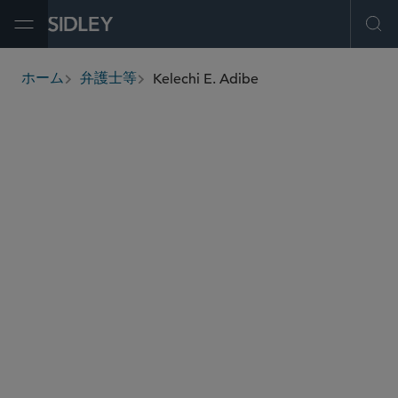
Open Menu
Ope
Kelechi E. Adibe
ホーム
弁護士等
breadcrumbs
kadibe
@sidley.com
グローバル ファイナンス