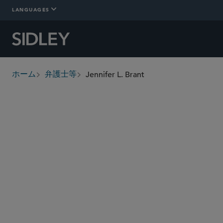
LANGUAGES
Jennifer L. Brant
ホーム
弁護士等
breadcrumbs
jennifer.brant
@sidley.com