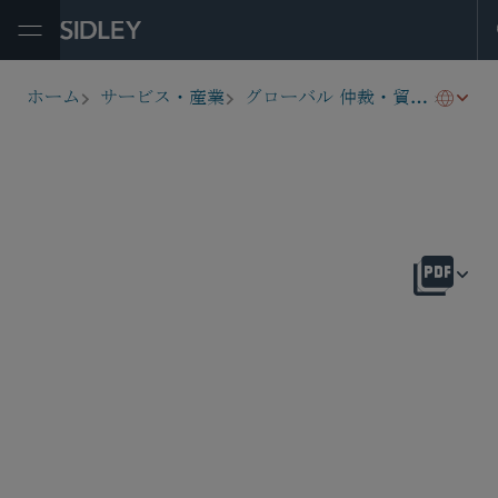
Open Menu
国際
ホーム
サービス・産業
グローバル 仲裁・貿易・アドボカシー
breadcrumbs
概要