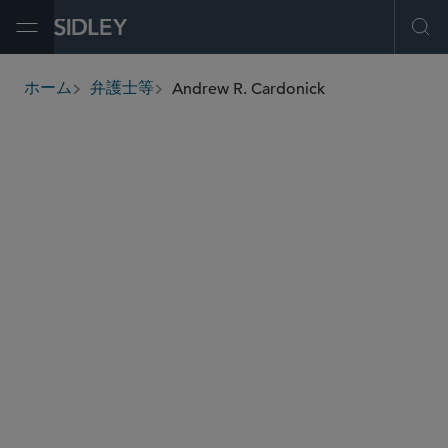
Open Menu
Ope
Andrew R. Cardonick
ホーム
弁護士等
breadcrumbs
acardonick
@sidley.com
グローバル ファイナンス