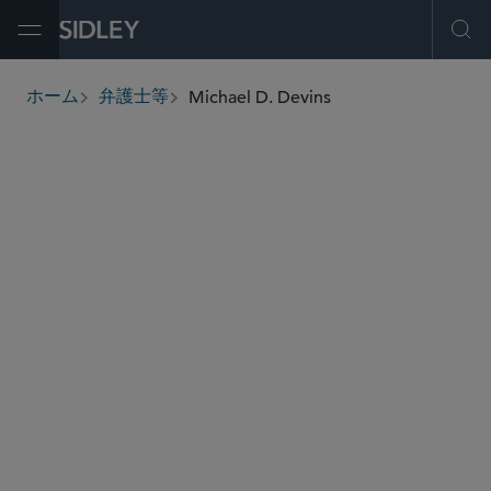
Open Menu
Ope
Michael D. Devins
ホーム
弁護士等
breadcrumbs
mdevins
@sidley.com