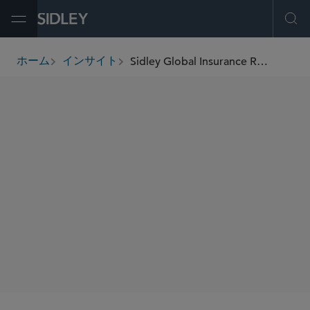
Open Menu
Ope
Sidley Global Insurance Review: M&A
ホーム
インサイト
breadcrumbs
著者
Sean M. Keyvan
Michael D. Devins
Vincent S. Onorato
ジョン グローサウス
Tu Tu
Ramia R. Mitchell
Sharon N. DiPrinzio
Owen D. Skelding
Jordan Papai
SHARE