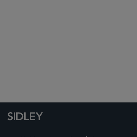
Subscribe to Sidley Publications
Social Media Directory