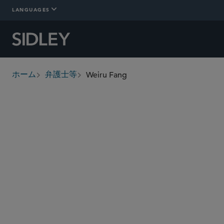
LANGUAGES
Weiru Fang
ホーム
弁護士等
breadcrumbs
weiru.fang
@sidley.com