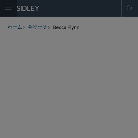
Open Menu
Ope
Becca Flynn
ホーム
弁護士等
breadcrumbs
becca.flynn
@sidley.com
投資ファンド