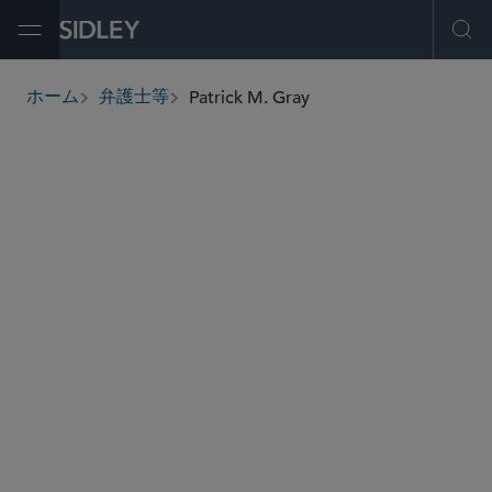
Open Menu
Ope
Patrick M. Gray
ホーム
弁護士等
breadcrumbs
patrick.gray
@sidley.com
税務