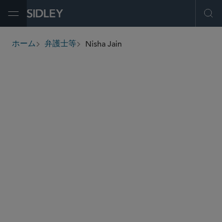
Open Menu
Ope
Nisha Jain
ホーム
弁護士等
breadcrumbs
nisha.jain
@sidley.com
エネルギー
M＆A