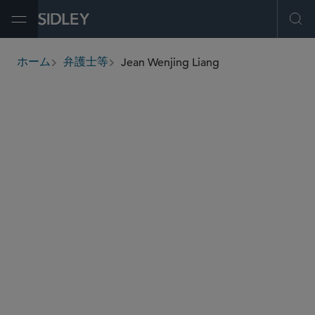
Open Menu
Ope
Jean Wenjing Liang
ホーム
弁護士等
breadcrumbs
jliang
@sidley.com
投資ファンド