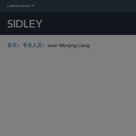
LANGUAGES
Jean Wenjing Liang
首页
专业人员
breadcrumbs
jliang
@sidley.com