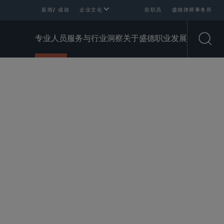
新闻/ 成就
企业文化
前职员
盛德律师事务所
专业人员
服务与行业
洞察
关于盛德
职业发展
Open