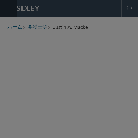
Open Menu
Ope
Justin A. Macke
ホーム
弁護士等
breadcrumbs
jmacke
@sidley.com
コーポレートガバナンス
M＆A
プライベート エクイティ