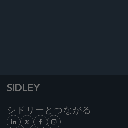
著書
ニュース
Co-author, “Law and Practice (Q&A): USA”
chapter,
Chambers Global Practice Guide for
Private Equity
, September 11, 2025.
Quoted in, “PE Investors Strengthen Due
Diligence Amid a Cooling Deals
Market,”
PitchBook
, December 5, 2022.
シドリーとつながる