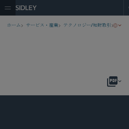
Open Menu
デジ
ホーム
サービス・産業
テクノロジー/知財取引
breadcrumbs
概要
最新
シドリー最新情報
ニュース