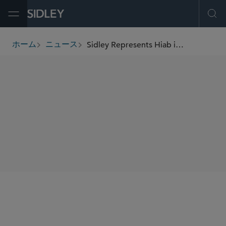
Open Menu
Ope
Sidley Represents Hiab in the US$1.035 Billion Acquisition of Labrie Environmental Group
ホーム
ニュース
breadcrumbs
SHARE