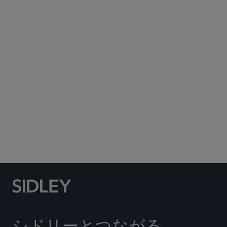
Subscribe to Sidley Publications
Social Media Directory
シドリーとつながる