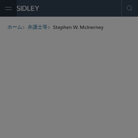
Open Menu
Ope
Stephen W. McInerney
ホーム
弁護士等
breadcrumbs
smcinerney
@sidley.com
プライバシー/サイバーセキュリティ
サイバーセキュリティ・サイバー犯罪・データ侵
害