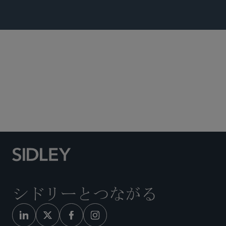
ホワイトカラーの弁護と捜査
証券株主訴訟
食品・医薬品・医療機器関連の規制業務
労働・雇用・移民
シドリーとつながる