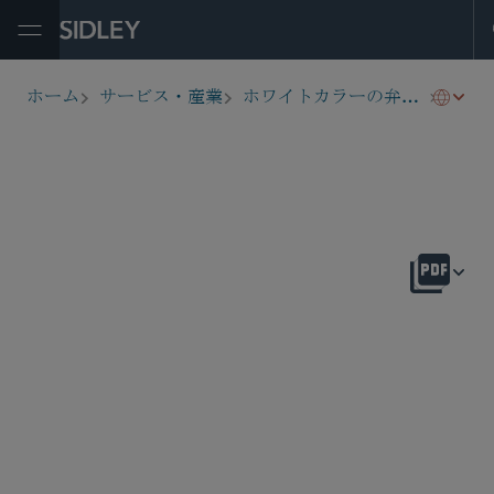
Open Menu
内部
ホーム
サービス・産業
ホワイトカラーの弁護と捜査
breadcrumbs
概要