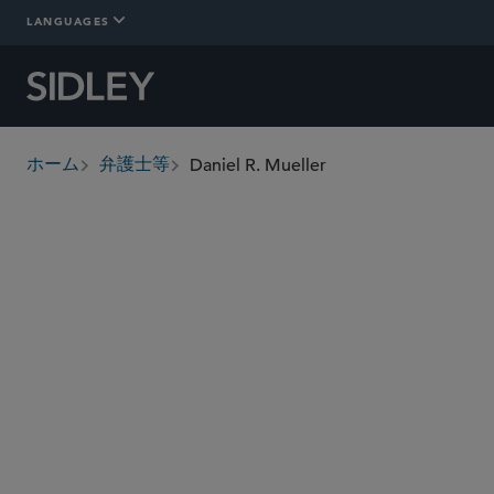
LANGUAGES
Daniel R. Mueller
ホーム
弁護士等
breadcrumbs
dmueller
@sidley.com