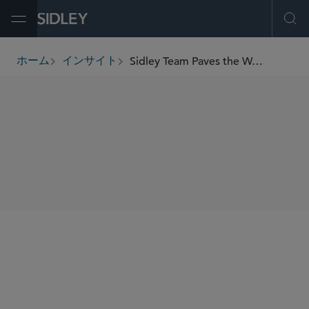
Open Menu
Ope
Sidley Team Paves the Way for Progress With Bruce’s Beach Pro Bono Win
ホーム
インサイト
breadcrumbs
SHARE