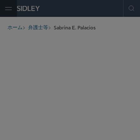
Open Menu
Ope
Sabrina E. Palacios
ホーム
弁護士等
breadcrumbs
sabrina.palacios
@sidley.com
製造物責任と大規模不法行為
商取引に関する訴訟及び紛争処理