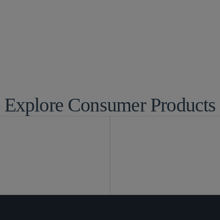
製造物責任と大
Explore Consumer Products