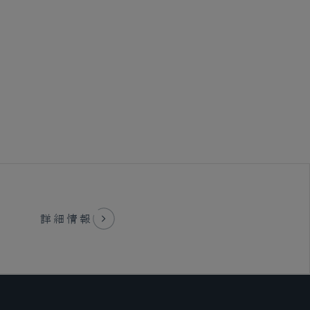
規模不法行為
詳細情報