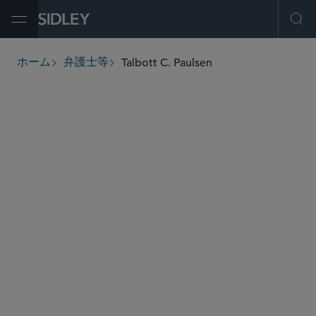
Open Menu
Ope
Talbott C. Paulsen
ホーム
弁護士等
breadcrumbs
talbott.paulsen
@sidley.com
新興企業・ベンチャーキャピタル
投資ファンド
M＆A