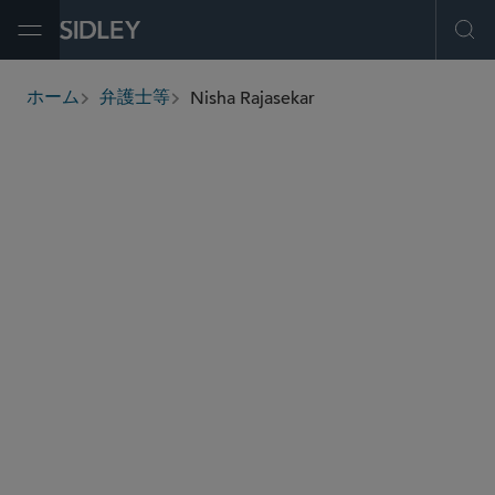
Open Menu
Ope
Nisha Rajasekar
ホーム
弁護士等
breadcrumbs
nisha.rajasekar
@sidley.com
グローバル ファイナンス