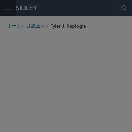
Open Menu
Ope
Tyler J. Replogle
ホーム
弁護士等
breadcrumbs
treplogle
@sidley.com
税務