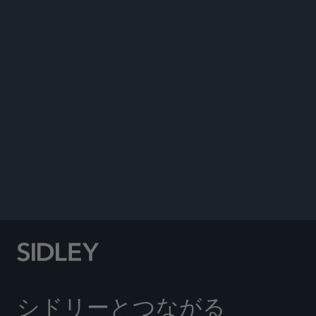
イベント
ニュース
Speaker, “Tax Sharing Agreements: What Are They
and Why Should Insurance Companies Care?” 49th
Insurance Tax Conference, Chicago, IL, November
8, 2024.
Speaker, “M&A Mergers, Spins & Other Tax-Free
Transactions,” 49th Insurance Tax Conference,
Chicago, IL, November 7, 2024.
シドリーとつながる