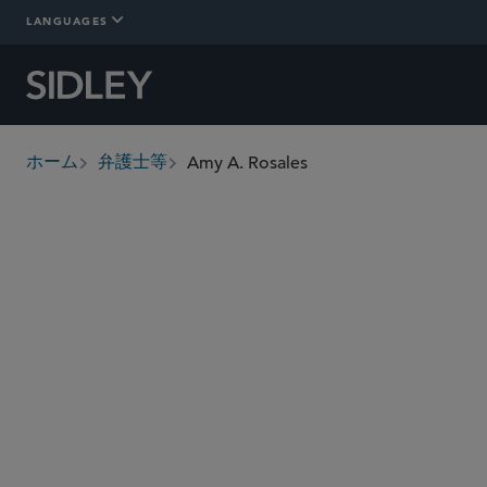
LANGUAGES
Amy A. Rosales
ホーム
弁護士等
breadcrumbs
arosales
@sidley.com