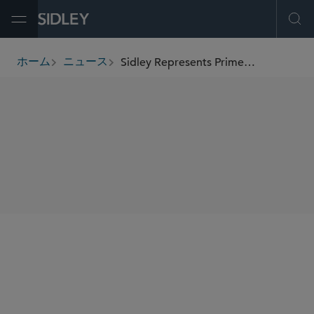
Open Menu
Ope
Sidley Represents Primemas in US$72 Million Series B Financing
ホーム
ニュース
breadcrumbs
SHARE