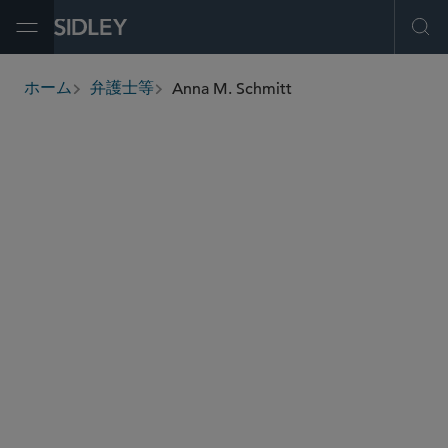
Open Menu
Ope
Anna M. Schmitt
ホーム
弁護士等
breadcrumbs
anna.schmitt
@sidley.com
虚偽権利主張法
ヘルスケア
Global Life Sciences Enforcement