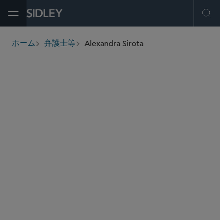
Open Menu
Ope
Alexandra Sirota
ホーム
弁護士等
breadcrumbs
alexandra.sirota
@sidley.com
M＆A
プライベート エクイティ