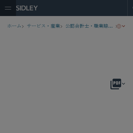
Open Menu
会計
ホーム
サービス・産業
公認会計士・職業賠償責任
breadcrumbs
概要