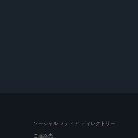
ditor Responsibility for Considering
31, 2023.
nd the Hearsay Rule for Evidentiary Implications
l of Criminal Law & Criminology
, 2012.
ソーシャル メディア ディレクトリー
ご連絡先