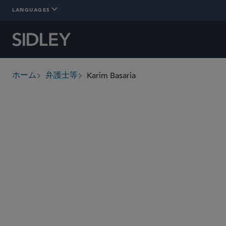
LANGUAGES
Karim Basaria
ホーム
弁護士等
breadcrumbs
kbasaria
@sidley.com