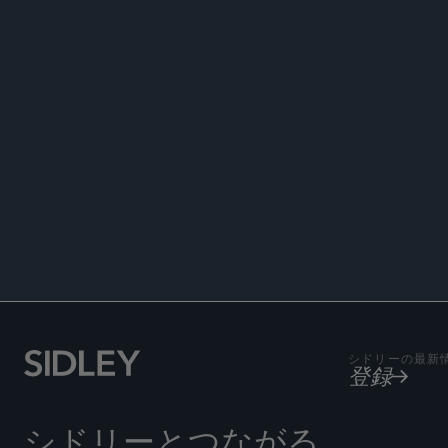
著書
Co-autho
Noncompl
Author, “
of
Crawfo
シドリーの最新
登録
シドリーとつながる