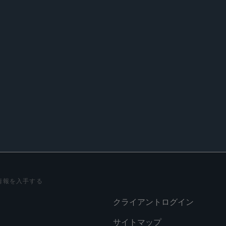
r, “PCAOB Closes Comment Period on Proposal to Expand Au
iance With Laws and Regulations,” Sidley Update, August 
Summary Exhibits and the Confrontation Clause: Looking Beyo
rd’s
Progeny,” Northwestern University School of Law
Journa
情報を入手する
クライアントログイン
サイトマップ