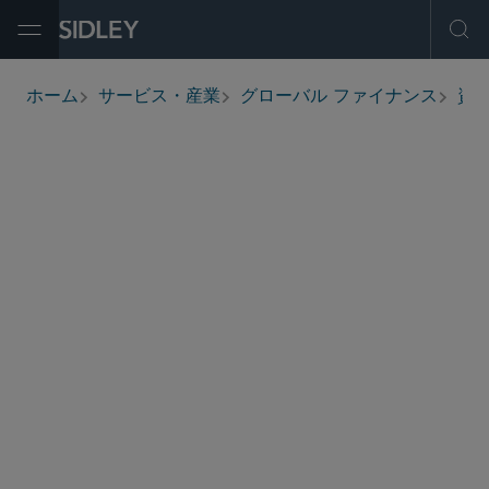
Open Menu
Ope
ホーム
サービス・産業
グローバル ファイナンス
資
breadcrumbs
SEC-registered public offerings, shelf registrations
and private placements of student loan asset-
backed securities (SLABS)