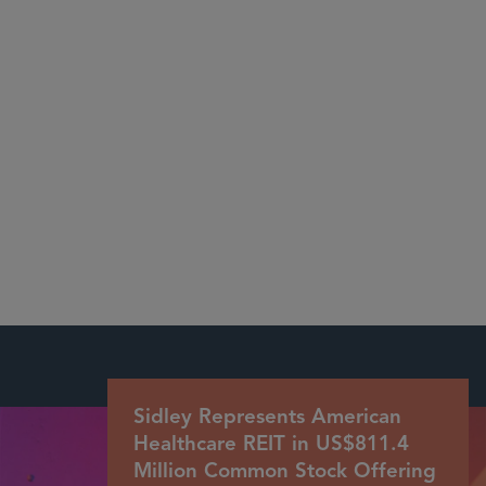
Chambers USA、 U.S.News Best Lawyers® 及び
Thomson Reuters
Sidley Represents American
Healthcare REIT in US$811.4
Million Common Stock Offering