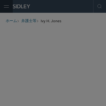
Open Menu
Ope
Ivy H. Jones
ホーム
弁護士等
breadcrumbs
ijones
@sidley.com