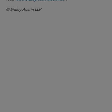
© Sidley Austin LLP
合伙人律师
James Mendenhall
jmendenhall
@sidley.com
华盛顿哥伦比亚特区
+1 202 736 8141