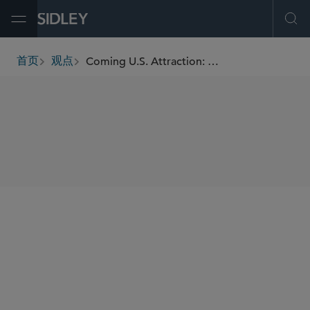
Open Menu
Ope
Coming U.S. Attraction: Movie Tariffs
首页
观点
breadcrumbs
SHARE