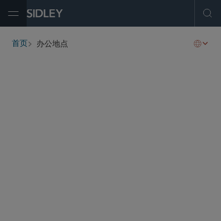
Open Menu
Ope
办公地点
首页
breadcrumbs
北京
中国北京东城区东长安街1号
东方广场中二办公楼六层608室 邮政编码：100738