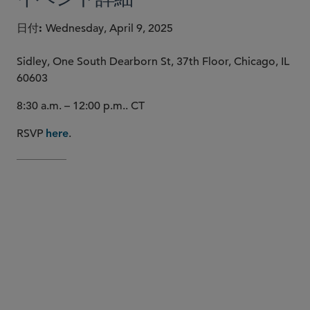
日付
Wednesday, April 9, 2025
Sidley, One South Dearborn St, 37th Floor, Chicago, IL
60603
8:30 a.m. – 12:00 p.m.. CT
RSVP
.
here
Louis
Gracia
AI Trends