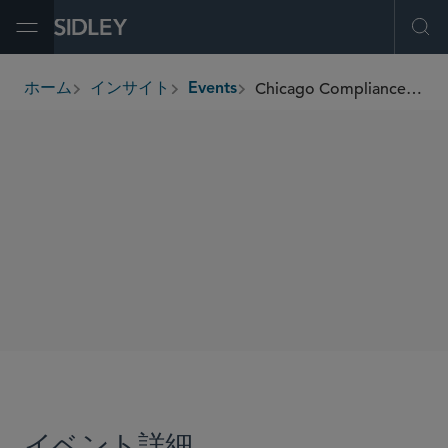
Open Menu
Ope
Chicago Compliance Officer Roundtable
ホーム
インサイト
Events
breadcrumbs
SIDLEY SPEAKERS
Chuck Daly
Ranah Esmaili
Simon M. Saddleton
SHARE
イベント詳細