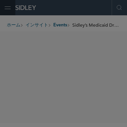
Open Menu
Ope
Sidley’s Medicaid Drug Rebate Program Summit Cocktail Reception
ホーム
インサイト
Events
breadcrumbs
SIDLEY SPEAKERS
Meenakshi Datta
Trevor L. Wear
Donielle McCutcheon
Catherine Y. Starks
Rina Mady
Kim Schroer
Nicole Leibowitz
SHARE