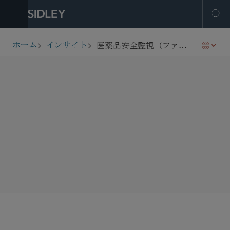
Open Menu
Ope
医薬品安全監視（ファーマコビジランス）手続に関する英国のEUからの合意なき離脱（ブレクジット）についての指針
ホーム
インサイト
breadcrumbs
SHARE