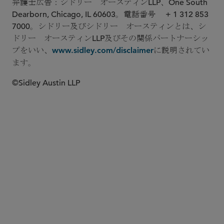
弁護士広告：シドリー オースティンLLP、One South
Dearborn, Chicago, IL 60603。電話番号 + 1 312 853
7000。シドリー及びシドリー オースティンとは、シ
ドリー オースティンLLP及びその関係パートナーシッ
プをいい、
に説明されてい
www.sidley.com/disclaimer
ます。
©Sidley Austin LLP
ロンドン
ジュネーブ
食品・医薬品・医療機器関連の規制業務
ライフサイエンス
EU-食品・医薬品・医療機器関連の規制問題