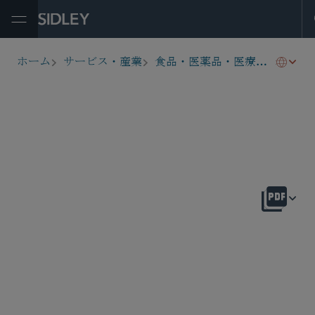
Open Menu
EU
ホーム
サービス・産業
食品・医薬品・医療機器関連の規制業務
breadcrumbs
概要