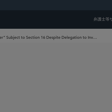
弁護士等
Court Finds Fund a “Beneficial Owner” Subject to Section 16 Despite Delegation to Investment Adviser