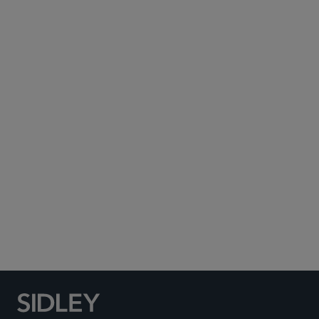
Subscribe to Sidley Publications
Social Media Directory