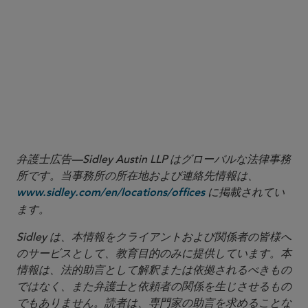
https://www.sidley.com/en/services/healthcare/sub-
pages/covid-19-contacts
See Endnotes
弁護士広告—Sidley Austin LLP はグローバルな法律事務
所です。当事務所の所在地および連絡先情報は、
に掲載されてい
www.sidley.com/en/locations/offices
ます。
Sidley は、本情報をクライアントおよび関係者の皆様へ
のサービスとして、教育目的のみに提供しています。本
情報は、法的助言として解釈または依拠されるべきもの
ではなく、また弁護士と依頼者の関係を生じさせるもの
でもありません。読者は、専門家の助言を求めることな