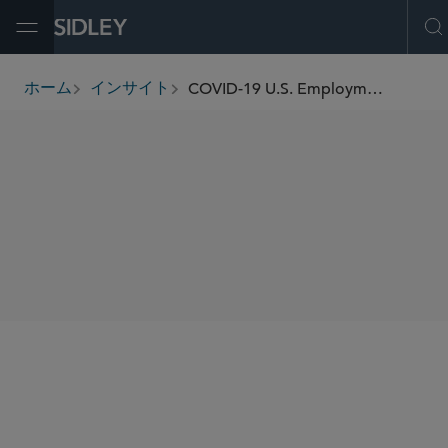
Open Menu
O
COVID-19 U.S. Employment Law Update and Guidance for Employers
ホーム
インサイト
breadcrumbs
SHARE