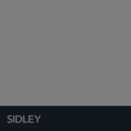
Subscribe to Sidley Publications
Social Media Directory