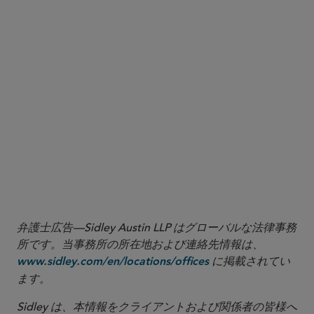
Act of 1934 Granting Exemptions from Specified
Provisions of the Exchange Act and Certain Rules
Thereunder
4
Order Under Section 36 of the Securities Exchange
Act of 1934 Modifying Exemptions From the
Reporting and Proxy Delivery Requirements For Public
Companies
5
弁護士広告—Sidley Austin LLP はグローバルな法律事務
所です。当事務所の所在地および連絡先情報は、
に掲載されてい
www.sidley.com/en/locations/offices
ます。
Sidley は、本情報をクライアントおよび関係者の皆様へ