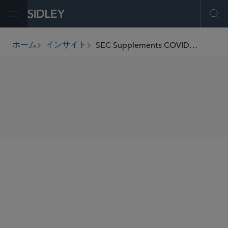
Open Menu
Ope
SEC Supplements COVID-19 Disclosure Guidance
ホーム
インサイト
breadcrumbs
SHARE