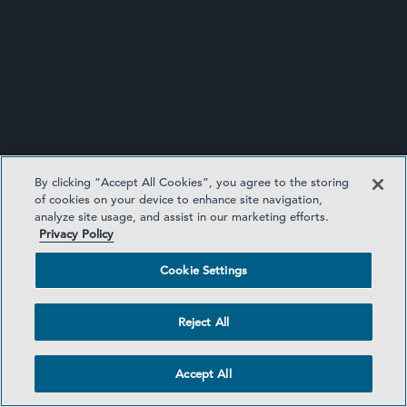
SECURITIES ENFORCEMENT AND
REGULATORY UPDATE
By clicking “Accept All Cookies”, you agree to the storing
of cookies on your device to enhance site navigation,
analyze site usage, and assist in our marketing efforts.
Privacy Policy
Cookie Settings
Reject All
Accept All
INVESTMENT FUNDS UPDATE