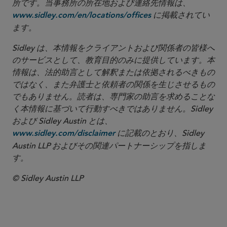
所です。当事務所の所在地および連絡先情報は、
に掲載されてい
www.sidley.com/en/locations/offices
ます。
Sidley は、本情報をクライアントおよび関係者の皆様へ
のサービスとして、教育目的のみに提供しています。本
情報は、法的助言として解釈または依拠されるべきもの
ではなく、また弁護士と依頼者の関係を生じさせるもの
でもありません。読者は、専門家の助言を求めることな
く本情報に基づいて行動すべきではありません。Sidley
および Sidley Austin とは、
に記載のとおり、Sidley
www.sidley.com/disclaimer
Austin LLP およびその関連パートナーシップを指しま
す。
© Sidley Austin LLP