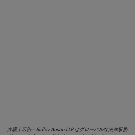
2
3
弁護士広告—Sidley Austin LLP はグローバルな法律事務